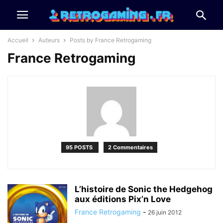
Accueil
Auteurs
Posts by France Retrogaming
France Retrogaming
95 POSTS
2 Commentaires
L’histoire de Sonic the Hedgehog
aux éditions Pix’n Love
France Retrogaming
-
26 juin 2012