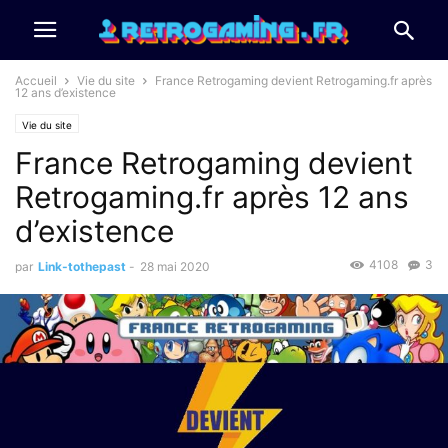
Accueil
Vie du site
France Retrogaming devient Retrogaming.fr après
12 ans d’existence
Vie du site
France Retrogaming devient
Retrogaming.fr après 12 ans
d’existence
4108
3
par
Link-tothepast
-
28 mai 2020