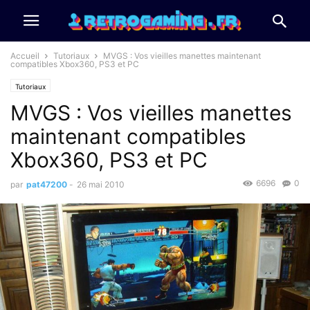
Accueil
Tutoriaux
MVGS : Vos vieilles manettes maintenant
compatibles Xbox360, PS3 et PC
Tutoriaux
MVGS : Vos vieilles manettes
maintenant compatibles
Xbox360, PS3 et PC
6696
0
par
pat47200
-
26 mai 2010