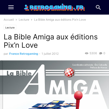
Accueil
Lecture
La Bible Amiga aux éditions Pix’n Love
Lecture
La Bible Amiga aux éditions
Pix’n Love
5306
0
par
France Retrogaming
-
1 juillet 2012