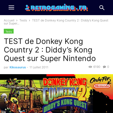
Accueil
Tests
TEST de Donkey Kong Country 2 : Diddy’s Kong Quest
sur Super...
Tests
TEST de Donkey Kong
Country 2 : Diddy’s Kong
Quest sur Super Nintendo
6190
0
par
Kikosaurus
-
11 juillet 2011