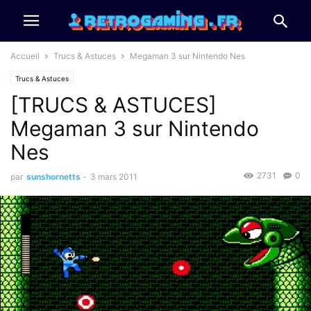
Accueil
Trucs & Astuces
Megaman 3 sur Nintendo Nes
Trucs & Astuces
[TRUCS & ASTUCES]
Megaman 3 sur Nintendo
Nes
2731
0
par
sunshornetts
-
3 mars 2011