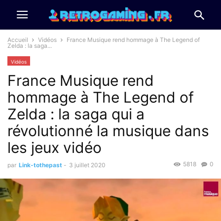
Accueil
Vidéos
France Musique rend hommage à The Legend of
Zelda : la saga...
Vidéos
France Musique rend
hommage à The Legend of
Zelda : la saga qui a
révolutionné la musique dans
les jeux vidéo
5818
0
par
Link-tothepast
-
3 juillet 2020