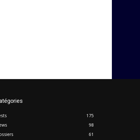
atégories
ests
175
ews
98
ossiers
61