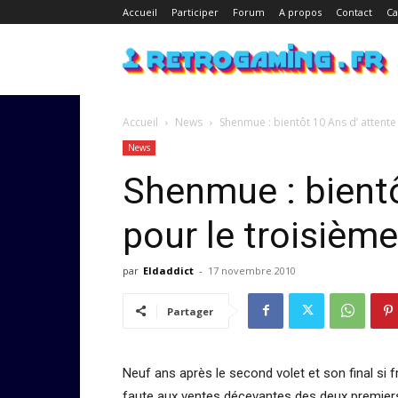
Accueil
Participer
Forum
A propos
Contact
Ca
Accueil
News
Shenmue : bientôt 10 Ans d’ attente 
News
Shenmue : bientô
pour le troisième
par
Eldaddict
-
17 novembre 2010
Partager
Neuf ans après le second volet et son final si fr
faute aux ventes décevantes des deux premiers