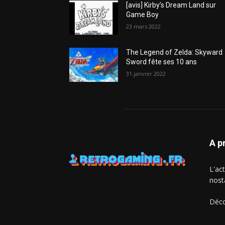
[avis] Kirby’s Dream Land sur
Game Boy
23 mars 2022
The Legend of Zelda: Skyward
Sword fête ses 10 ans
31 janvier 2022
A p
L'ac
nost
Déco