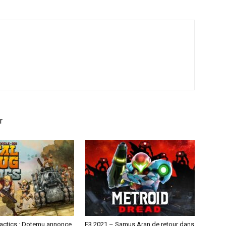
r
Tactics : Dotemu annonce
E3 2021 – Samus Aran de retour dans