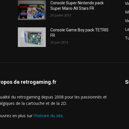
V
Console Super Nintendo pack
Super Mario All Stars FR
M
29 juillet 2013
Vi
Le
Console Game Boy pack TETRIS
FR
Tu
26 juin 2013
ropos de retrogaming.fr
S
tualité du retrogaming depuis 2008 pour les passionnés et
algiques de la cartouche et de la 2D.
uvrez en plus sur
l'histoire du site
.