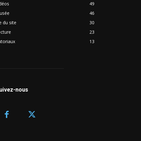
idéos
49
usée
46
e du site
30
cture
23
toriaux
13
uivez-nous