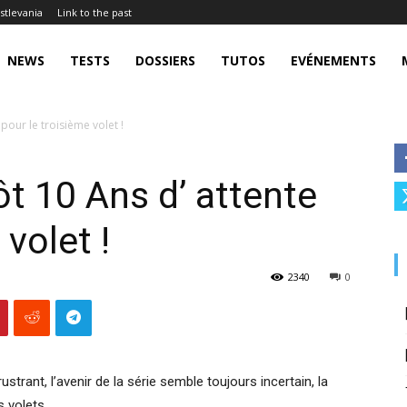
stlevania
Link to the past
NEWS
TESTS
DOSSIERS
TUTOS
EVÉNEMENTS
pour le troisième volet !
t 10 Ans d’ attente
 volet !
2340
0
ustrant, l’avenir de la série semble toujours incertain, la
 volets.