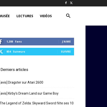
MUSÉE
LECTURES
VIDÉOS
1,208
Fans
J'AIME
854
Suiveurs
SUIVRE
Derniers articles
[avis] Dragster sur Atari 2600
[avis] Kirby’s Dream Land sur Game Boy
The Legend of Zelda: Skyward Sword fête ses 10