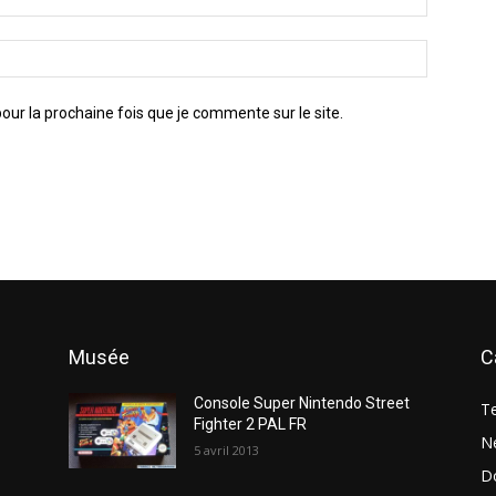
ur la prochaine fois que je commente sur le site.
Musée
C
Console Super Nintendo Street
T
Fighter 2 PAL FR
N
5 avril 2013
D