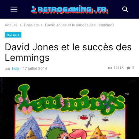
Accueil
Dossiers
David Jones et le succès des Lemmings
Dossiers
David Jones et le succès des
Lemmings
12116
3
par
tidji
-
17 juillet 2014