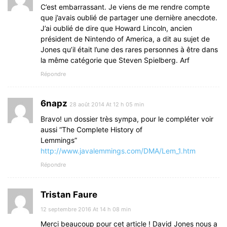
C’est embarrassant. Je viens de me rendre compte
que j’avais oublié de partager une dernière anecdote.
J’ai oublié de dire que Howard Lincoln, ancien
président de Nintendo of America, a dit au sujet de
Jones qu’il était l’une des rares personnes à être dans
la même catégorie que Steven Spielberg. Arf
Répondre
6napz
28 août 2014 At 12 h 05 min
Bravo! un dossier très sympa, pour le compléter voir
aussi “The Complete History of
Lemmings”
http://www.javalemmings.com/DMA/Lem_1.htm
Répondre
Tristan Faure
12 septembre 2016 At 14 h 08 min
Merci beaucoup pour cet article ! David Jones nous a