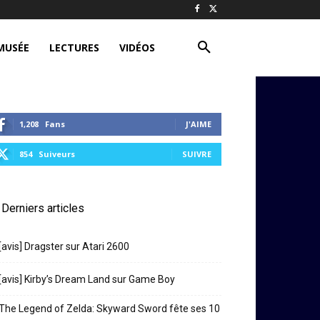
MUSÉE
LECTURES
VIDÉOS
1,208
Fans
J'AIME
854
Suiveurs
SUIVRE
Derniers articles
[avis] Dragster sur Atari 2600
[avis] Kirby’s Dream Land sur Game Boy
The Legend of Zelda: Skyward Sword fête ses 10