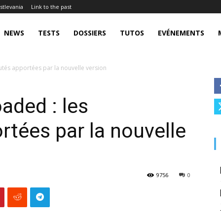
stlevania
Link to the past
NEWS
TESTS
DOSSIERS
TUTOS
EVÉNEMENTS
utés apportées par la nouvelle version
aded : les
tées par la nouvelle
9756
0