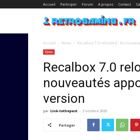
Accueil
Participer
Forum
A propos
Contact
Ca
Accueil
News
Recalbox 7.0 reloaded : les nouvea
News
Recalbox 7.0 relo
nouveautés appor
version
par
Link-tothepast
-
3 octobre 2020
Partager