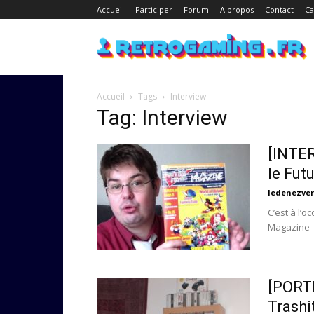
Accueil
Participer
Forum
A propos
Contact
Ca
Accueil
Tags
Interview
Tag: Interview
[INTER
le Fut
ledenezver
C’est à l’o
Magazine –
[PORT
Trashi