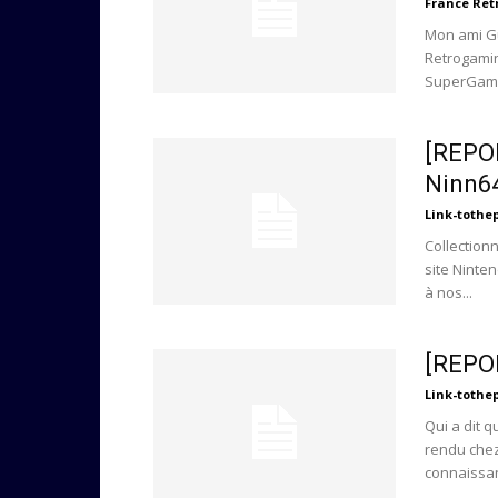
France Re
Mon ami G
Retrogamin
SuperGameL
[REPOR
Ninn6
Link-tothe
Collection
site Ninte
à nos...
[REPO
Link-tothe
Qui a dit 
rendu chez 
connaissan