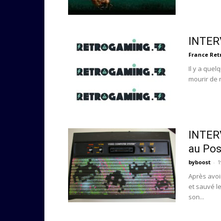
INTERV
France Re
Il y a quel
mourir de r
INTER
au Pos
byboost
-
1
Après avoi
et sauvé le
son...