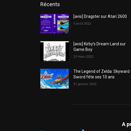
Récents
[avis] Dragster sur Atari 2600
5 août 2022
[avis] Kirby’s Dream Land sur
Game Boy
23 mars 2022
The Legend of Zelda: Skyward
Sword fête ses 10 ans
31 janvier 2022
A p