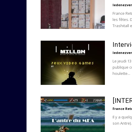
ledenezver
France Ret
les fêtes.
Trashitall et
Interv
ledenezver
Le jeudi 1
publique c
houlette...
[INTER
France Re
Il y a quel
son Antre). 