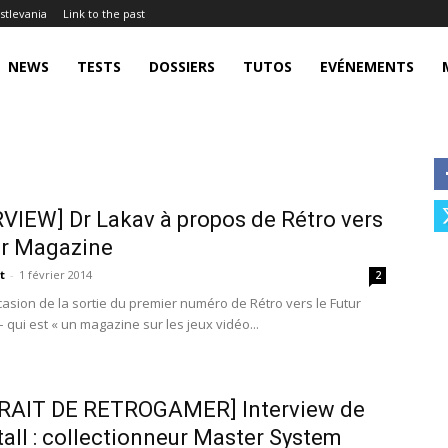
stlevania
Link to the past
NEWS
TESTS
DOSSIERS
TUTOS
EVÉNEMENTS
VIEW] Dr Lakav à propos de Rétro vers
ur Magazine
t
-
1 février 2014
2
ccasion de la sortie du premier numéro de Rétro vers le Futur
 qui est « un magazine sur les jeux vidéo...
RAIT DE RETROGAMER] Interview de
tall : collectionneur Master System