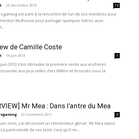
t
-
25 décembre 2013
12
rogaming est parti à la rencontre de l’un de ses membres pour
 Direction Mulhouse pour partager quelques bières avec
...
iew de Camille Coste
t
-
19 juin 2013
1
3 juin 2013 s’est déroulée la première vente aux enchères
onsacrée aux jeux vidéo chez Million et Associés sous la
VIEW] Mr Mea : Dans l’antre du Mea
trogaming
-
23 novembre 2011
0
ques mois, j'ai découvert un retrotesteur génial : Mr Mea (dans
La particularité de ses tests c'est qu'il ne...