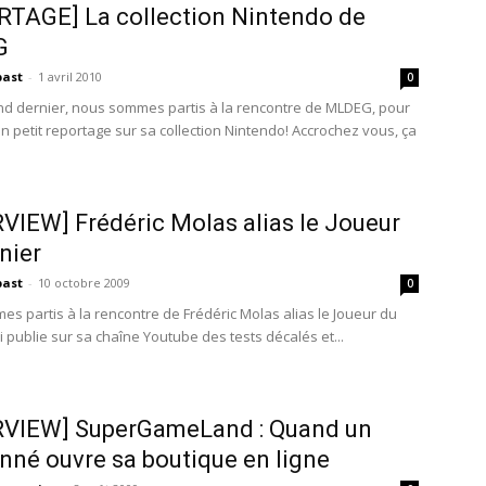
TAGE] La collection Nintendo de
G
past
-
1 avril 2010
0
d dernier, nous sommes partis à la rencontre de MLDEG, pour
n petit reportage sur sa collection Nintendo! Accrochez vous, ça
VIEW] Frédéric Molas alias le Joueur
nier
past
-
10 octobre 2009
0
s partis à la rencontre de Frédéric Molas alias le Joueur du
 publie sur sa chaîne Youtube des tests décalés et...
RVIEW] SuperGameLand : Quand un
nné ouvre sa boutique en ligne