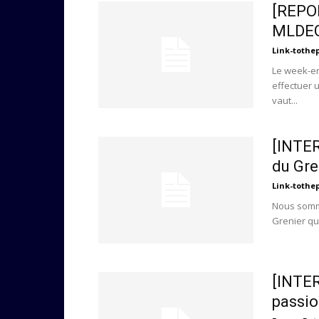
[REPOR
MLDE
Link-tothe
Le week-en
effectuer u
vaut...
[INTER
du Gre
Link-tothe
Nous somme
Grenier qui
[INTE
passio