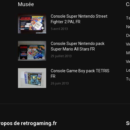
Musée
C
Console Super Nintendo Street
T
Fighter 2 PAL FR
N
5 avril 2013
D
V
Console Super Nintendo pack
Super Mario All Stars FR
M
29 juillet 2013
Vi
Le
Console Game Boy pack TETRIS
FR
Tu
26 juin 2013
ropos de retrogaming.fr
S