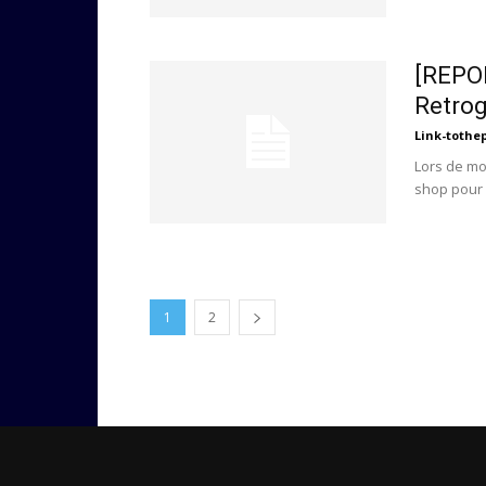
[REPO
Retro
Link-tothe
Lors de mo
shop pour 
1
2