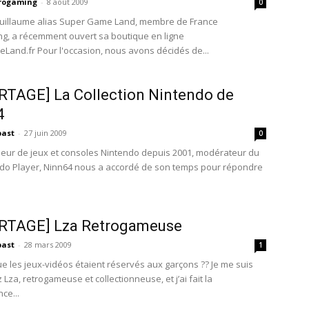
trogaming
-
8 août 2009
0
uillaume alias Super Game Land, membre de France
g, a récemment ouvert sa boutique en ligne
and.fr Pour l'occasion, nous avons décidés de...
TAGE] La Collection Nintendo de
4
past
-
27 juin 2009
0
neur de jeux et consoles Nintendo depuis 2001, modérateur du
ndo Player, Ninn64 nous a accordé de son temps pour répondre
RTAGE] Lza Retrogameuse
past
-
28 mars 2009
1
que les jeux-vidéos étaient réservés aux garçons ?? Je me suis
Lza, retrogameuse et collectionneuse, et j’ai fait la
ce...