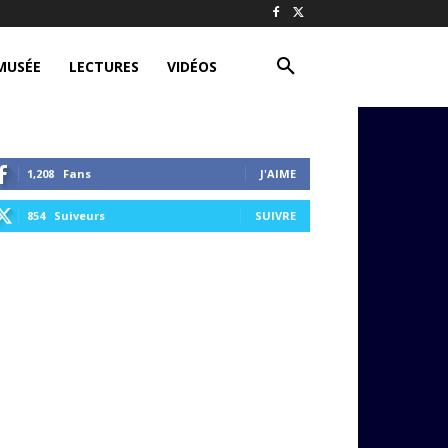
MUSÉE
LECTURES
VIDÉOS
1,208
Fans
J'AIME
854
Suiveurs
SUIVRE