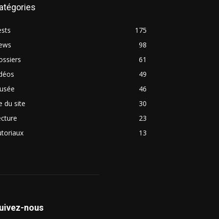
atégories
ests
175
ews
98
ossiers
61
idéos
49
usée
46
e du site
30
cture
23
toriaux
13
uivez-nous