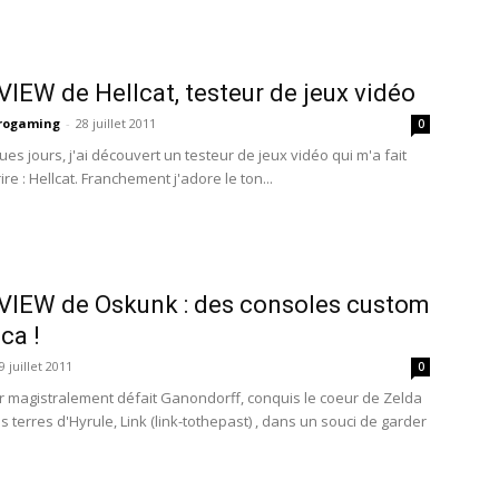
IEW de Hellcat, testeur de jeux vidéo
trogaming
-
28 juillet 2011
0
ques jours, j'ai découvert un testeur de jeux vidéo qui m'a fait
ire : Hellcat. Franchement j'adore le ton...
VIEW de Oskunk : des consoles custom
ca !
9 juillet 2011
0
r magistralement défait Ganondorff, conquis le coeur de Zelda
s terres d'Hyrule, Link (link-tothepast) , dans un souci de garder