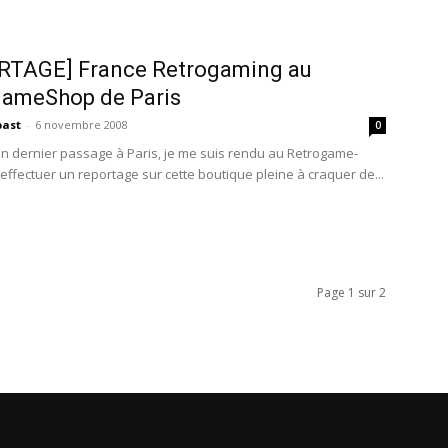
RTAGE] France Retrogaming au
gameShop de Paris
past
-
6 novembre 2008
0
n dernier passage à Paris, je me suis rendu au Retrogame-
effectuer un reportage sur cette boutique pleine à craquer de...
Page 1 sur 2