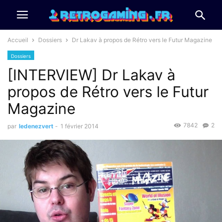
Accueil
Dossiers
Dr Lakav à propos de Rétro vers le Futur Magazine
Dossiers
[INTERVIEW] Dr Lakav à
propos de Rétro vers le Futur
Magazine
7842
2
par
ledenezvert
-
1 février 2014