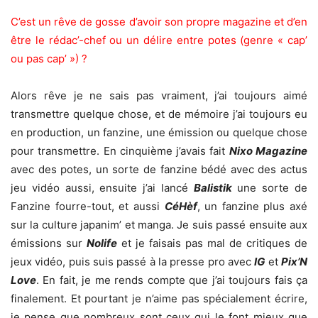
C’est un rêve de gosse d’avoir son propre magazine et d’en
être le rédac’-chef ou un délire entre potes (genre « cap’
ou pas cap’ ») ?
Alors rêve je ne sais pas vraiment, j’ai toujours aimé
transmettre quelque chose, et de mémoire j’ai toujours eu
en production, un fanzine, une émission ou quelque chose
pour transmettre. En cinquième j’avais fait
Nixo Magazine
avec des potes, un sorte de fanzine bédé avec des actus
jeu vidéo aussi, ensuite j’ai lancé
Balistik
une sorte de
Fanzine fourre-tout, et aussi
CéHèf
, un fanzine plus axé
sur la culture japanim’ et manga. Je suis passé ensuite aux
émissions sur
Nolife
et je faisais pas mal de critiques de
jeux vidéo, puis suis passé à la presse pro avec
IG
et
Pix’N
Love
. En fait, je me rends compte que j’ai toujours fais ça
finalement. Et pourtant je n’aime pas spécialement écrire,
je pense que nombreux sont ceux qui le font mieux que