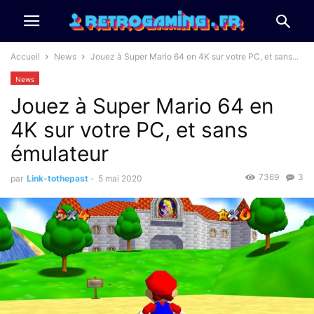
Accueil
News
Jouez à Super Mario 64 en 4K sur votre PC, et sans...
News
Jouez à Super Mario 64 en
4K sur votre PC, et sans
émulateur
7369
3
par
Link-tothepast
-
5 mai 2020