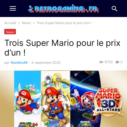
Accueil
News
Trois Super Mario pour le prix d’un !
News
Trois Super Mario pour le prix
d’un !
6705
0
par
RomEmAll
-
4 septembre 2020