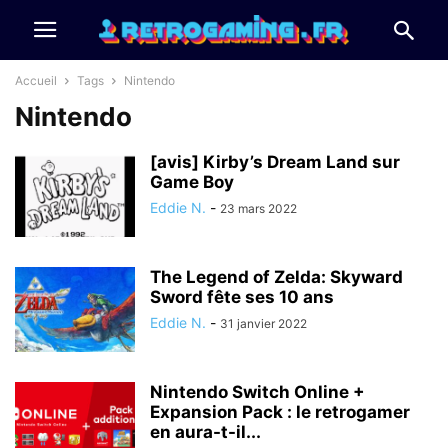
Accueil
Tags
Nintendo
Nintendo
[avis] Kirby’s Dream Land sur
Game Boy
Eddie N.
-
23 mars 2022
The Legend of Zelda: Skyward
Sword fête ses 10 ans
Eddie N.
-
31 janvier 2022
Nintendo Switch Online +
Expansion Pack : le retrogamer
en aura-t-il...